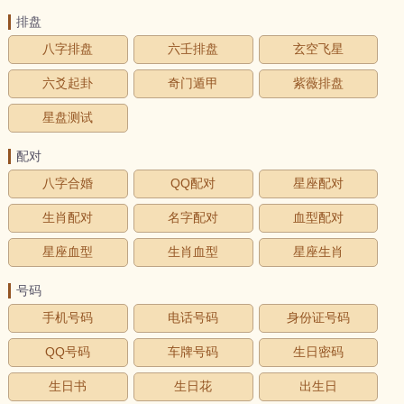
排盘
八字排盘
六壬排盘
玄空飞星
六爻起卦
奇门遁甲
紫薇排盘
星盘测试
配对
八字合婚
QQ配对
星座配对
生肖配对
名字配对
血型配对
星座血型
生肖血型
星座生肖
号码
手机号码
电话号码
身份证号码
QQ号码
车牌号码
生日密码
生日书
生日花
出生日