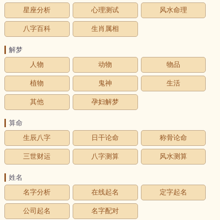
星座分析
心理测试
风水命理
八字百科
生肖属相
解梦
人物
动物
物品
植物
鬼神
生活
其他
孕妇解梦
算命
生辰八字
日干论命
称骨论命
三世财运
八字测算
风水测算
姓名
名字分析
在线起名
定字起名
公司起名
名字配对