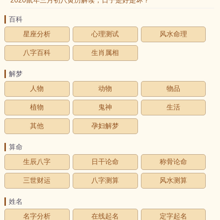
2020鼠年三月初八黄历解读，日子是好是坏？
百科
星座分析
心理测试
风水命理
八字百科
生肖属相
解梦
人物
动物
物品
植物
鬼神
生活
其他
孕妇解梦
算命
生辰八字
日干论命
称骨论命
三世财运
八字测算
风水测算
姓名
名字分析
在线起名
定字起名