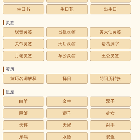
生日书
生日花
出生日
灵签
观音灵签
吕祖灵签
黄大仙灵签
关帝灵签
天后灵签
诸葛测字
月老灵签
车公灵签
王公灵签
黄历
黄历名词解释
择日
阴阳历转换
星座
白羊
金牛
双子
巨蟹
狮子
处女
天秤
天蝎
射手
摩羯
水瓶
双鱼