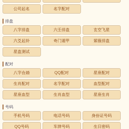
公司起名
名字配对
排盘
八字排盘
六壬排盘
玄空飞星
六爻起卦
奇门遁甲
紫薇排盘
星盘测试
配对
八字合婚
QQ配对
星座配对
生肖配对
名字配对
血型配对
星座血型
生肖血型
星座生肖
号码
手机号码
电话号码
身份证号码
QQ号码
车牌号码
生日密码