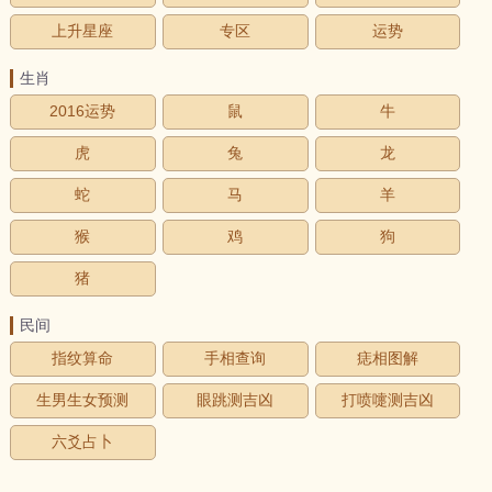
上升星座
专区
运势
生肖
2016运势
鼠
牛
虎
兔
龙
蛇
马
羊
猴
鸡
狗
猪
民间
指纹算命
手相查询
痣相图解
生男生女预测
眼跳测吉凶
打喷嚏测吉凶
六爻占卜