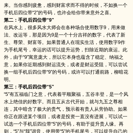
来。当你感到疲惫，感到财富求而不得的时候，不如换一个
手机后四位带“2”的号码，也许会给你带来意外之喜。
第二：手机后四位带“9”
在风水上，很多风水大师会在各种场合使用数字9，用来做
法、改运等，那是因为9是一个十分吉祥的数字，代表了新
生、尊荣、财富等。如果普通人在现实生活，使用数字9作
为手机尾号，幸运的话可以提升运势，扫除近期的衰运。此
外，由于“9”寓意庞大，所以它本身也蕴含了稳定、纳福之
意，如果你近期感到财运流失，或者是财运受阻，可以尝试
换一组手机后四位带“9”的号码，或许可以打通前路，柳暗花
明。
第三：手机后四位带“5”
“5”有五福临门之意，代表着平顺聚福，五谷丰登，是一个风
水上绝佳的好数字。而且五从古代开始，就与九五之尊相
连，其中暗含了极大的贵气，预示着有贵人从旁协助。如果
你正在跟进某个项目，或者是投资一直没有进展，可以试一
试选一个手机后四位带“5”的号码，有助于提升贵人缘。再
则，“5”与“我”谐音，使用带“5”的手机尾号，可以提升自己的