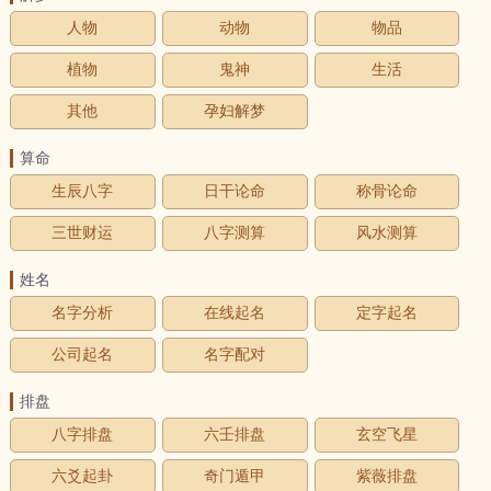
人物
动物
物品
植物
鬼神
生活
其他
孕妇解梦
算命
生辰八字
日干论命
称骨论命
三世财运
八字测算
风水测算
姓名
名字分析
在线起名
定字起名
公司起名
名字配对
排盘
八字排盘
六壬排盘
玄空飞星
六爻起卦
奇门遁甲
紫薇排盘