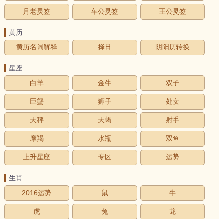
月老灵签
车公灵签
王公灵签
黄历
黄历名词解释
择日
阴阳历转换
星座
白羊
金牛
双子
巨蟹
狮子
处女
天秤
天蝎
射手
摩羯
水瓶
双鱼
上升星座
专区
运势
生肖
2016运势
鼠
牛
虎
兔
龙