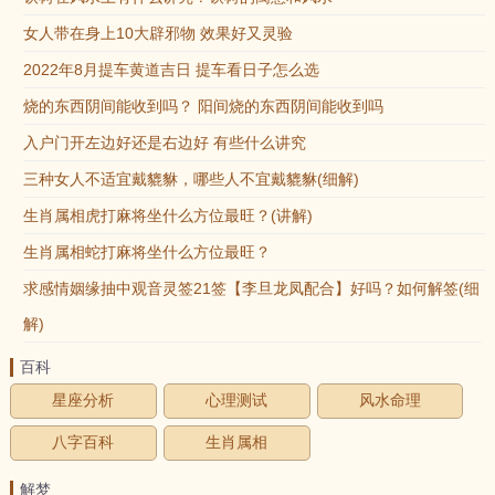
女人带在身上10大辟邪物 效果好又灵验
2022年8月提车黄道吉日 提车看日子怎么选
烧的东西阴间能收到吗？ 阳间烧的东西阴间能收到吗
入户门开左边好还是右边好 有些什么讲究
三种女人不适宜戴貔貅，哪些人不宜戴貔貅(细解)
生肖属相虎打麻将坐什么方位最旺？(讲解)
生肖属相蛇打麻将坐什么方位最旺？
求感情姻缘抽中观音灵签21签【李旦龙凤配合】好吗？如何解签(细
解)
百科
星座分析
心理测试
风水命理
八字百科
生肖属相
解梦