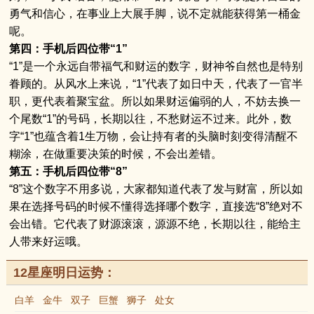
勇气和信心，在事业上大展手脚，说不定就能获得第一桶金
呢。
第四：手机后四位带“1”
“1”是一个永远自带福气和财运的数字，财神爷自然也是特别
眷顾的。从风水上来说，“1”代表了如日中天，代表了一官半
职，更代表着聚宝盆。所以如果财运偏弱的人，不妨去换一
个尾数“1”的号码，长期以往，不愁财运不过来。此外，数
字“1”也蕴含着1生万物，会让持有者的头脑时刻变得清醒不
糊涂，在做重要决策的时候，不会出差错。
第五：手机后四位带“8”
“8”这个数字不用多说，大家都知道代表了发与财富，所以如
果在选择号码的时候不懂得选择哪个数字，直接选“8”绝对不
会出错。它代表了财源滚滚，源源不绝，长期以往，能给主
人带来好运哦。
12星座明日运势：
白羊
金牛
双子
巨蟹
狮子
处女