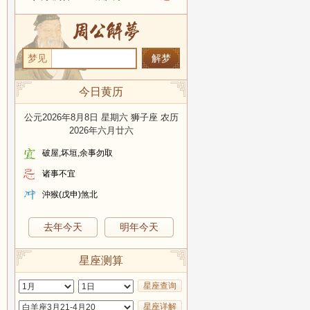
势
梦见
今日黄历
公元2026年8月8日 星期六 狮子座 农历
2026年六月廿六
破屋,坏垣,余事勿取
诸事不宜
沖猴(戊申)煞北
去年今天
明年今天
星座测算
星座查询
星座详解