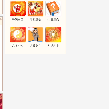
号码吉凶
周易算命
生日算命
八字排盘
诸葛测字
六爻占卜