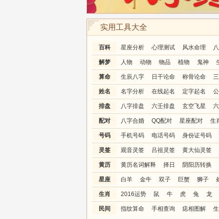
实用工具大全
百科
星座分析
心理测试
风水命理
八
解梦
人物
动物
物品
植物
鬼神
算命
生辰八字
日干论命
称骨论命
三
姓名
名字分析
在线起名
定字起名
公
排盘
八字排盘
六壬排盘
玄空飞星
六
配对
八字合婚
QQ配对
星座配对
生
号码
手机号码
电话号码
身份证号码
灵签
观音灵签
吕祖灵签
黄大仙灵签
黄历
黄历名词解释
择日
阴阳历转换
星座
白羊
金牛
双子
巨蟹
狮子
生肖
2016运势
鼠
牛
虎
兔
龙
民间
指纹算命
手相查询
痣相图解
生