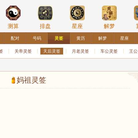
测算
排盘
星座
解梦
配对
号码
灵签
黄历
解梦
星座
签
关帝灵签
天后灵签
月老灵签
车公灵签
王公
妈祖灵签