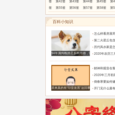
签
第42签
第43签
第44签
第45签
第4
签
第55签
第56签
第57签
第58签
第5
百科小知识
怎么样看房屋
第二火星丘包含了
历代风水家是怎样解
94年属狗晚婚是多晚结婚，94年属狗的婚姻什
2020年农历三月二十七是好
财神和观音在
2020年三月初四（3月27日
倒春寒要如何健康预防，202
原来真的有“印堂发黑”这回事
开门见什么最有