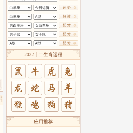
运 势
解 读
配 对
配 对
配 对
2022十二生肖运程
兔
羊
猪
应用推荐