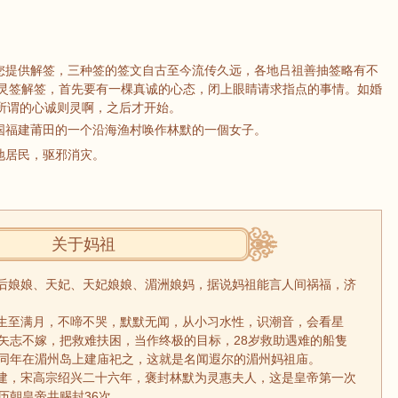
为您提供解签，三种签的签文自古至今流传久远，各地吕祖善抽签略有不
灵签解签，首先要有一棵真诚的心态，闭上眼睛请求指点的事情。如婚
.所谓的心诚则灵啊，之后才开始。
国福建莆田的一个沿海渔村唤作林默的一個女子。
地居民，驱邪消灾。
关于妈祖
后娘娘、天妃、天妃娘娘、湄洲娘妈，据说妈祖能言人间祸福，济
生至满月，不啼不哭，默默无闻，从小习水性，识潮音，会看星
矢志不嫁，把救难扶困，当作终极的目标，28岁救助遇难的船隻
同年在湄州岛上建庙祀之，这就是名闻遐尔的湄州妈祖庙。
建，宋高宗绍兴二十六年，褒封林默为灵惠夫人，这是皇帝第一次
历朝皇帝共赐封36次。