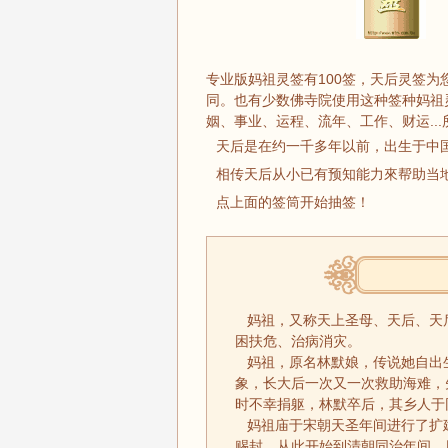
专业版妈祖灵签有100签，天后灵签
同。也有少数佛寺院使用这种签种妈祖
姻、事业、运程、流年、工作、财运..
天后是在约一千多年以前，出生于中
相传天后从小已有预知能力來帮助当
点上面的签筒开始抽签！
妈祖，又称天上圣母、天后、天
困扶危、治病消灾。
妈祖，原名林默娘，传说她自出
象，长大后一次又一次救助海难，
时不幸捐躯，林默卒后，其乡人于
妈祖庙于宋朝天圣年间进行了扩
赐封，从此开始到清朝同治年间，