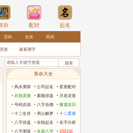
算卦
配对
起名
百科
生肖
民间
灵签
诸葛测字
算命大全
风水测算
公司起名
星座配对
吕祖灵签
紫薇排盘
月老灵签
号码吉凶
八字合婚
黄道吉日
十二生肖
周公解梦
十二星座
八字排盘
在线起名
名字分析
八字测算
生辰八字
2022运