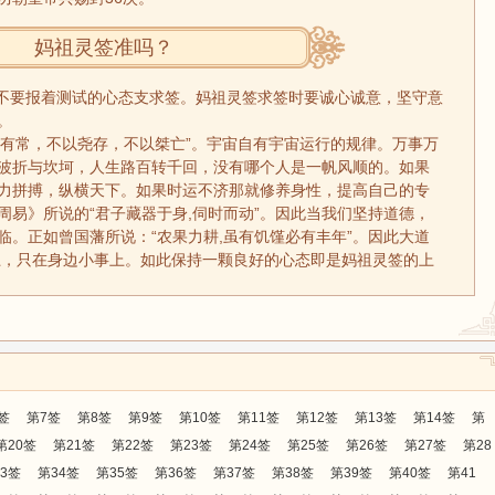
妈祖灵签准吗？
不要报着测试的心态支求签。妈祖灵签求签时要诚心诚意，坚守意
。
有常，不以尧存，不以桀亡”。宇宙自有宇宙运行的规律。万事万
波折与坎坷，人生路百转千回，没有哪个人是一帆风顺的。如果
力拼搏，纵横天下。如果时运不济那就修养身性，提高自己的专
周易》所说的“君子藏器于身,伺时而动”。因此当我们坚持道德，
临。正如曾国藩所说：“农果力耕,虽有饥馑必有丰年”。因此大道
鼠
牛
虎
上，只在身边小事上。如此保持一颗良好的心态即是妈祖灵签的上
龙
蛇
马
猴
鸡
狗
签
第7签
第8签
第9签
第10签
第11签
第12签
第13签
第14签
第
第20签
第21签
第22签
第23签
第24签
第25签
第26签
第27签
第28
3签
第34签
第35签
第36签
第37签
第38签
第39签
第40签
第41