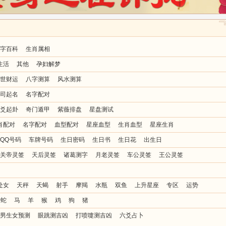
字百科
生肖属相
生活
其他
孕妇解梦
世财运
八字测算
风水测算
司起名
名字配对
爻起卦
奇门遁甲
紫薇排盘
星盘测试
肖配对
名字配对
血型配对
星座血型
生肖血型
星座生肖
QQ号码
车牌号码
生日密码
生日书
生日花
出生日
关帝灵签
天后灵签
诸葛测字
月老灵签
车公灵签
王公灵签
处女
天秤
天蝎
射手
摩羯
水瓶
双鱼
上升星座
专区
运势
蛇
马
羊
猴
鸡
狗
猪
男生女预测
眼跳测吉凶
打喷嚏测吉凶
六爻占卜