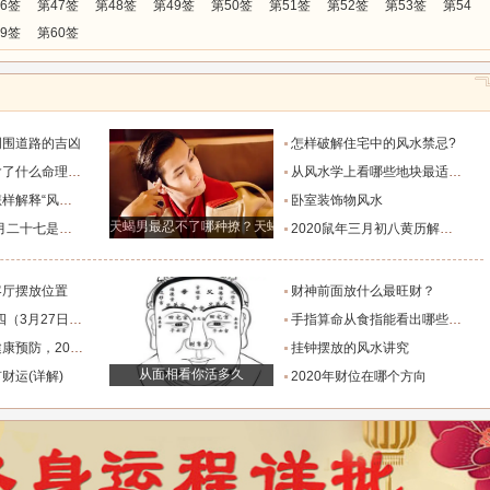
6签
第47签
第48签
第49签
第50签
第51签
第52签
第53签
第54
9签
第60签
周围道路的吉凶
怎样破解住宅中的风水禁忌?
什么命理信息?
从风水学上看哪些地块最适宜开店?
释“风水”的?
卧室装饰物风水
么时候才到
天蝎男最忍不了哪种撩？天蝎男最爱哪种女人
日子吗，在几月几号？
2020鼠年三月初八黄历解读，日子是好是坏？
客厅摆放位置
财神前面放什么最旺财？
）去提车好吗，运势如何？
手指算命从食指能看出哪些信息?
0年闰四月还有倒春寒吗？
挂钟摆放的风水讲究
从面相看你活多久
财运(详解)
2020年财位在哪个方向